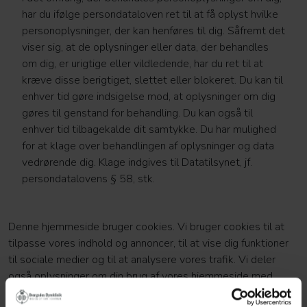
har du ifølge persondataloven ret til at få oplyst hvilke
personoplysninger, der kan henføres til dig. Såfremt det
viser sig, at de oplysninger eller data, der behandles
om dig, er urigtige eller vildledende, har du ret til at
kræve disse berigtiget, slettet eller blokeret. Du kan til
enhver tid gøre indsigelse mod, at oplysninger om dig
gøres til genstand for behandling. Du kan også til
enhver tid tilbagekalde dit samtykke. Du har mulighed
for at klage over behandlingen af oplysninger og data
vedrørende dig. Klage indgives til Datatilsynet, jf.
persondatalovens § 58, stk.
Denne hjemmeside bruger cookies. Vi bruger cookies til at
tilpasse vores indhold og annoncer, til at vise dig funktioner
til sociale medier og til at analysere vores trafik. Vi deler
også oplysninger om din brug af vores hjemmeside med
vores partnere inden for sociale medier,