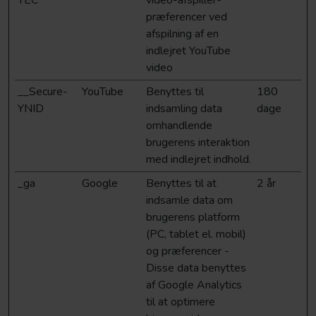
YEC
video-afspiller-
præferencer ved
afspilning af en
indlejret YouTube
video
__Secure-
YouTube
Benyttes til
180
YNID
indsamling data
dage
omhandlende
brugerens interaktion
med indlejret indhold.
_ga
Google
Benyttes til at
2 år
indsamle data om
brugerens platform
(PC, tablet el. mobil)
og præferencer -
Disse data benyttes
af Google Analytics
til at optimere