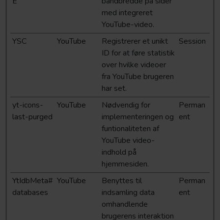
E
båndbredde på sider
med integreret
YouTube-video.
YSC
YouTube
Registrerer et unikt
Session
ID for at føre statistik
over hvilke videoer
fra YouTube brugeren
har set.
yt-icons-
YouTube
Nødvendig for
Perman
last-purged
implementeringen og
ent
funtionaliteten af
YouTube video-
indhold på
hjemmesiden.
YtIdbMeta#
YouTube
Benyttes til
Perman
databases
indsamling data
ent
omhandlende
brugerens interaktion