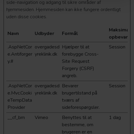
side-navigation og adgang til sikre områder af
hjemmesiden. Hjemmesiden kan ikke fungere ordentligt
uden disse cookies.
Maksimal
Navn
Udbyder
Formål
opbevaring
.AspNetCor
overgadesd
Hjælper til at
Session
e.Antiforger
yreklinik.dk
forebygge Cross-
y.#
Site Request
Forgery (CSRF)
angreb.
.AspNetCor
overgadesd
Bevarer
Session
e.Mvc.Cooki
yreklinik.dk
brugertilstand på
eTempData
tværs af
Provider
sideforespørgsler.
__cf_bm
Vimeo
Benyttes til at
1 dag
bestemme, om
brugeren er en