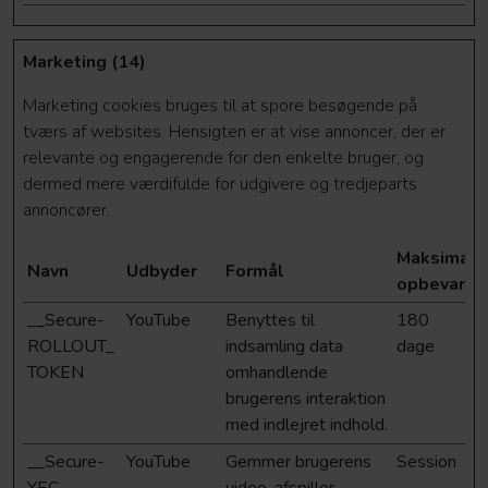
Marketing (14)
Marketing cookies bruges til at spore besøgende på
tværs af websites. Hensigten er at vise annoncer, der er
relevante og engagerende for den enkelte bruger, og
dermed mere værdifulde for udgivere og tredjeparts
annoncører.
Maksimal
Navn
Udbyder
Formål
opbevaring
__Secure-
YouTube
Benyttes til
180
ROLLOUT_
indsamling data
dage
TOKEN
omhandlende
brugerens interaktion
med indlejret indhold.
__Secure-
YouTube
Gemmer brugerens
Session