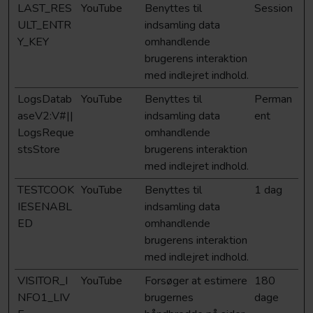
LAST_RES
YouTube
Benyttes til
Session
ULT_ENTR
indsamling data
Y_KEY
omhandlende
brugerens interaktion
med indlejret indhold.
LogsDatab
YouTube
Benyttes til
Perman
aseV2:V#||
indsamling data
ent
LogsReque
omhandlende
stsStore
brugerens interaktion
med indlejret indhold.
TESTCOOK
YouTube
Benyttes til
1 dag
IESENABL
indsamling data
ED
omhandlende
brugerens interaktion
med indlejret indhold.
VISITOR_I
YouTube
Forsøger at estimere
180
NFO1_LIV
brugernes
dage