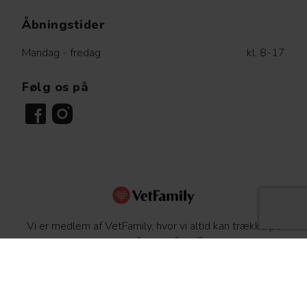
Åbningstider
Mandag - fredag
kl. 8-17
Følg os på
Vi er medlem af VetFamily, hvor vi altid kan trække på
hinandens ekspertise. På den måde får dit dyr altid den
bedste behandling. Læs mere om dyrs sundhed og
sygdomme på
www.netdyredoktor.dk