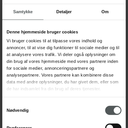
annonceringspartnere og analysepartnere. Vores partnere
kan kombinere disse data med andre oplysninger, du har
Samtykke
Detaljer
Om
givet dem, eller som de har indsamlet fra din brug af deres
tjenester.
Cookies er små tekstfiler, som kan bruges af websteder til
Denne hjemmeside bruger cookies
at gøre en brugers oplevelse mere effektiv.
Vi bruger cookies til at tilpasse vores indhold og
annoncer, til at vise dig funktioner til sociale medier og til
Loven fastslår, at vi kan gemme cookies på din enhed, hvis
at analysere vores trafik. Vi deler også oplysninger om
de er strengt nødvendige for at sikre leveringen af den
din brug af vores hjemmeside med vores partnere inden
tjeneste, du udtrykkeligt har anmodet om at bruge. For alle
for sociale medier, annonceringspartnere og
andre typer cookies skal vi indhente dit samtykke.
analysepartnere. Vores partnere kan kombinere disse
data med andre oplysninger, du har givet dem, eller som
Dette websted bruger forskellige typer af cookies. Nogle
de har indsamlet fra din brug af deres tjenester.
cookies sættes af tredjeparts tjenester, der vises på vores
sider.
Samtykkevalg
Nødvendig
Du kan til enhver tid ændre eller tilbagetrække dit samtykke
fra Cookiedeklarationen på vores hjemmeside.
Præferencer