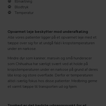
Iltmætning
Blodtryk
Temperatur
Opvarmet leje beskytter mod underafkøling
Alle vores patienter ligger på et opvarmet leje med et
tæppe over sig for at undgå fald i kropstemperaturen
under en narkose.
Mindre dyr som kaniner, marsvin og små hunderacer
som Chihuahua har særligt svært ved at holde på
kropstemperaturen under en narkose på grund af deres
lille krop og store overflade. Derfor er temperaturen
altid i særlig fokus hos disse patienter. Medbring gerne
et varmt tæppe til transporten ud og hjem.
Tryghed er det bedste udgangspunkt for et