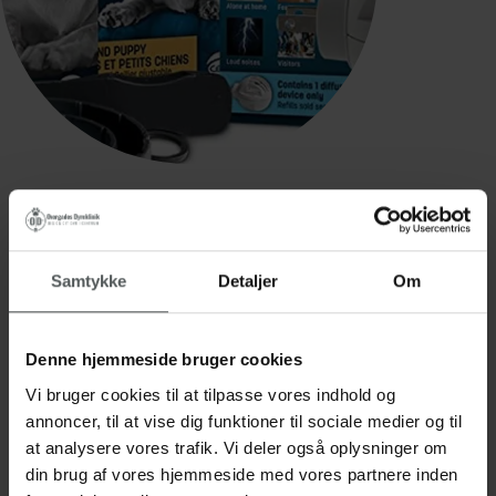
Adaptil
Tryghed til
hvalpene
Samtykke
Detaljer
Om
ADAPTIL-produkterne indeholder en kopi af det
signalstof (feromon), som tævehunden udskiller
Denne hjemmeside bruger cookies
fra mælkekirtelområdet, når den har hvalpe. Dette
Vi bruger cookies til at tilpasse vores indhold og
feromon har betydning for hvalpens binding til
annoncer, til at vise dig funktioner til sociale medier og til
tæven og for udvikling af hvalpenes
at analysere vores trafik. Vi deler også oplysninger om
følelsesmæssige stabilitet. Feromonet giver
din brug af vores hjemmeside med vores partnere inden
hvalpene tryghed og mod til at begynde at