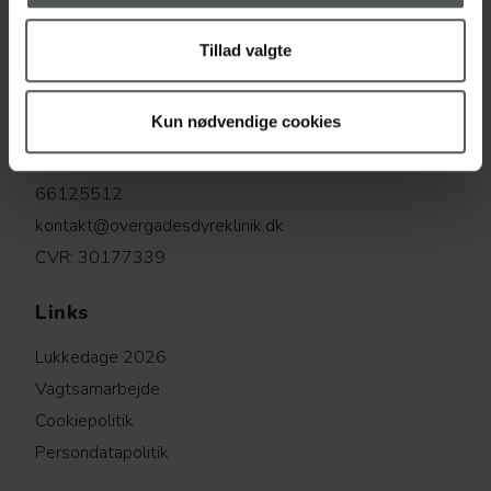
Tillad valgte
Overgades Dyreklinik
Kun nødvendige cookies
Overgade 43 , 5000 Odense C
66125512
kontakt@overgadesdyreklinik.dk
CVR: 30177339
Links
Lukkedage 2026
Vagtsamarbejde
Cookiepolitik
Persondatapolitik