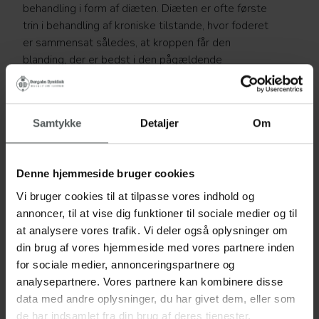
behandling i form af diæten. Diæten er ofte første
trin i behandling af kroniske tilstande, hvor foderet
er sammensat således, at kroppen får den
blanding, der er bedst i den pågældende
situation. Det er derfor fornuftigt at
sammensætte sit kæledyrs diæt i samarbejde
med sin dyrlæge. De produkter, der understøtter
Samtykke
Detaljer
Om
behandling af gigt er eksempelvis Virbac Joint,
Specific CFD, Specific FJD og Canosan. Du finder
vores produkter i klinikken.
Denne hjemmeside bruger cookies
Vi bruger cookies til at tilpasse vores indhold og
annoncer, til at vise dig funktioner til sociale medier og til
Case: Hunden Nana, gigt og
at analysere vores trafik. Vi deler også oplysninger om
halthed
din brug af vores hjemmeside med vores partnere inden
for sociale medier, annonceringspartnere og
Nana på 11 år er kommet ind til Overgades Dyreklinik,
analysepartnere. Vores partnere kan kombinere disse
da hun halter meget. I Nanas hverdag betyder det, at
data med andre oplysninger, du har givet dem, eller som
hun ofte har brug for at hvile sine led, og det går ud
de har indsamlet fra din brug af deres tjenester.